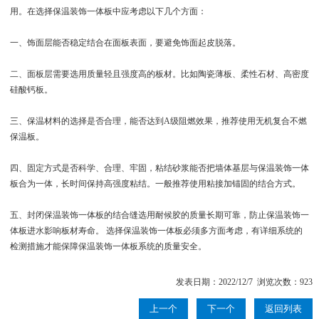
用。在选择保温装饰一体板中应考虑以下几个方面：
一、饰面层能否稳定结合在面板表面，要避免饰面起皮脱落。
二、面板层需要选用质量轻且强度高的板材。比如陶瓷薄板、柔性石材、高密度
硅酸钙板。
三、保温材料的选择是否合理，能否达到A级阻燃效果，推荐使用无机复合不燃
保温板。
四、固定方式是否科学、合理、牢固，粘结砂浆能否把墙体基层与保温装饰一体
板合为一体，长时间保持高强度粘结。一般推荐使用粘接加锚固的结合方式。
五、封闭保温装饰一体板的结合缝选用耐候胶的质量长期可靠，防止保温装饰一
体板进水影响板材寿命。 选择保温装饰一体板必须多方面考虑，有详细系统的
检测措施才能保障保温装饰一体板系统的质量安全。
发表日期：2022/12/7 浏览次数：923
上一个
下一个
返回列表