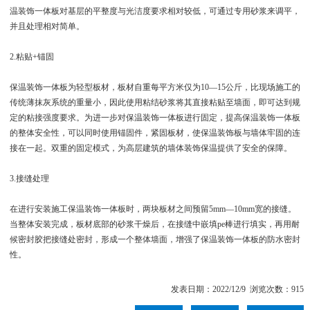
温装饰一体板对基层的平整度与光洁度要求相对较低，可通过专用砂浆来调平，
并且处理相对简单。
2.粘贴+锚固
保温装饰一体板为轻型板材，板材自重每平方米仅为10—15公斤，比现场施工的
传统薄抹灰系统的重量小，因此使用粘结砂浆将其直接粘贴至墙面，即可达到规
定的粘接强度要求。为进一步对保温装饰一体板进行固定，提高保温装饰一体板
的整体安全性，可以同时使用锚固件，紧固板材，使保温装饰板与墙体牢固的连
接在一起。双重的固定模式，为高层建筑的墙体装饰保温提供了安全的保障。
3.接缝处理
在进行安装施工保温装饰一体板时，两块板材之间预留5mm—10mm宽的接缝。
当整体安装完成，板材底部的砂浆干燥后，在接缝中嵌填pe棒进行填实，再用耐
候密封胶把接缝处密封，形成一个整体墙面，增强了保温装饰一体板的防水密封
性。
发表日期：2022/12/9 浏览次数：915